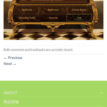
Both comments and trackbacks are currently closed.
←
Previous
Next
→
ABOUT
商品情報