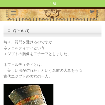
Skip
to
content
ロゴについて
時々、質問を受けるのですが
ネフェルティティという
エジプトの胸像をモチーフとしました。
ネフェルティティとは、
「美しい者が訪れた」という名前の大意をもつ
古代エジプトの美女の一人。