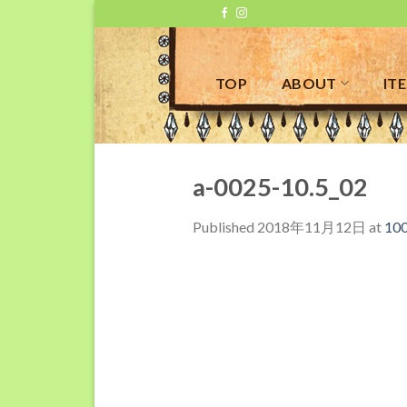
Skip
to
content
TOP
ABOUT
IT
a-0025-10.5_02
Published
2018年11月12日
at
100