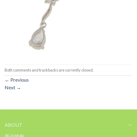
Both comments and trackbacks are currently closed.
←
Previous
Next
→
ABOUT
商品情報