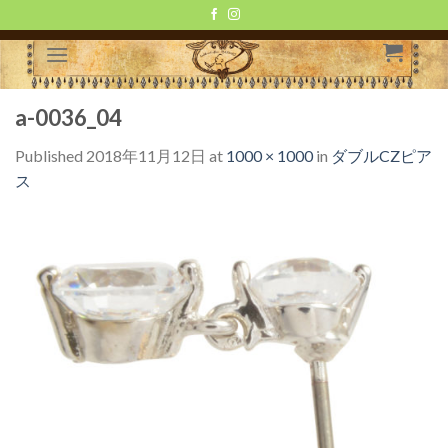
Skip
to
content
a-0036_04
Published
2018年11月12日
at
1000 × 1000
in
ダブルCZピア
ス