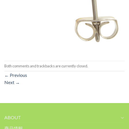
Both comments and trackbacks are currently closed.
←
Previous
Next
→
ABOUT
商品情報