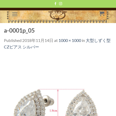
Skip
to
content
a-0001p_05
Published
2018年11月14日
at
1000 × 1000
in
大型しずく型
CZピアス シルバー