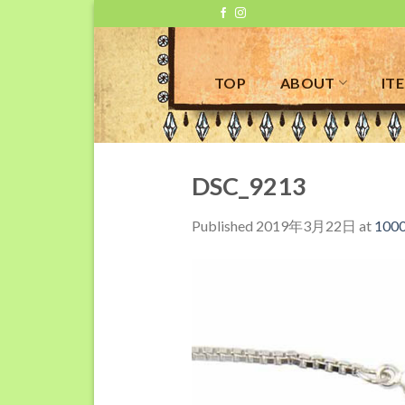
Skip
to
content
TOP
ABOUT
IT
DSC_9213
Published
2019年3月22日
at
1000