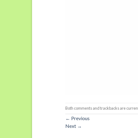
Both comments and trackbacks are current
←
Previous
Next
→