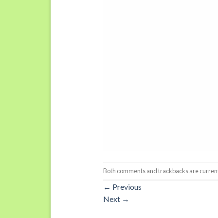
Both comments and trackbacks are current
←
Previous
Next
→