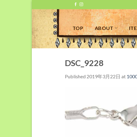
Skip
to
content
TOP
ABOUT
IT
DSC_9228
Published
2019年3月22日
at
1000