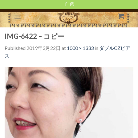
Skip
to
content
IMG-6422 – コピー
Published
2019年3月22日
at
1000 × 1333
in
ダブルCZピア
ス