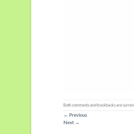
Both comments and trackbacks are current
←
Previous
Next
→