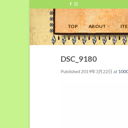
Skip
to
content
TOP
ABOUT
IT
DSC_9180
Published
2019年3月22日
at
1000