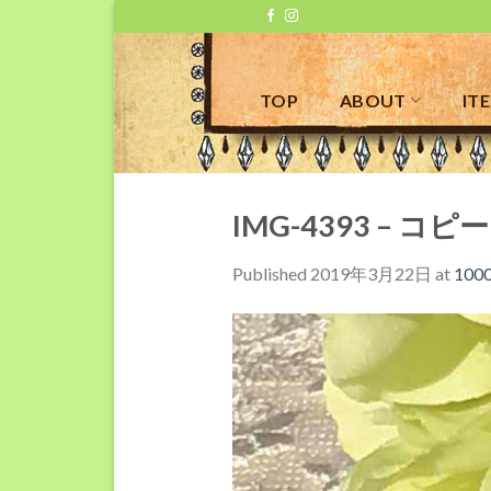
Skip
to
content
TOP
ABOUT
IT
IMG-4393 – コピー
Published
2019年3月22日
at
1000