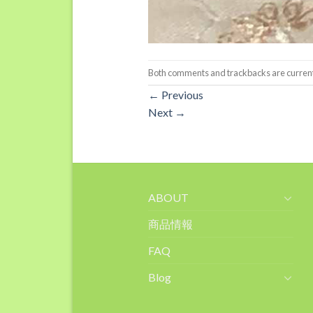
Both comments and trackbacks are current
←
Previous
Next
→
ABOUT
商品情報
FAQ
Blog