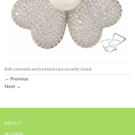
Both comments and trackbacks are currently closed.
←
Previous
Next
→
ABOUT
商品情報