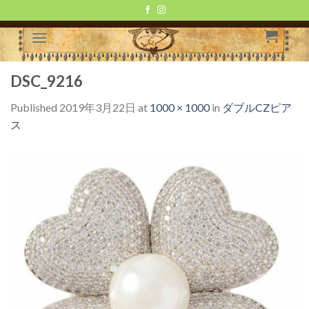
Skip
to
content
DSC_9216
Published
2019年3月22日
at
1000 × 1000
in
ダブルCZピア
ス