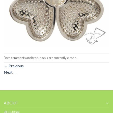
Both comments and trackbacks are currently closed.
←
Previous
Next
→
ABOUT
商品情報