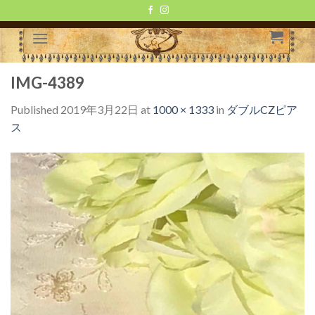
Skip
to
content
IMG-4389
Published
2019年3月22日
at
1000 × 1333
in
ダブルCZピア
ス