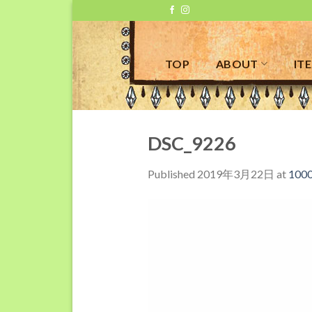
Skip
to
content
TOP
ABOUT
IT
DSC_9226
Published
2019年3月22日
at
1000