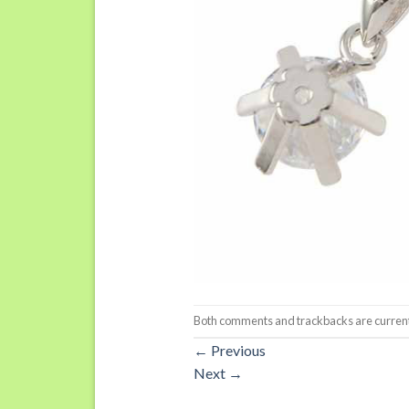
Both comments and trackbacks are current
←
Previous
Next
→