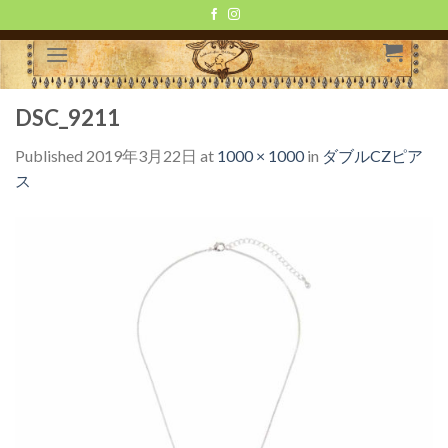
Skip
to
content
DSC_9211
Published
2019年3月22日
at
1000 × 1000
in
ダブルCZピア
ス