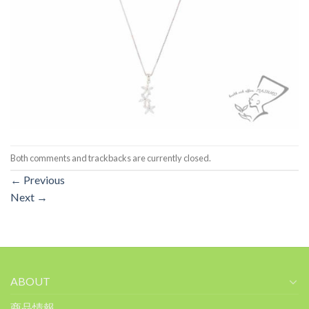
Both comments and trackbacks are currently closed.
←
Previous
Next
→
ABOUT
商品情報