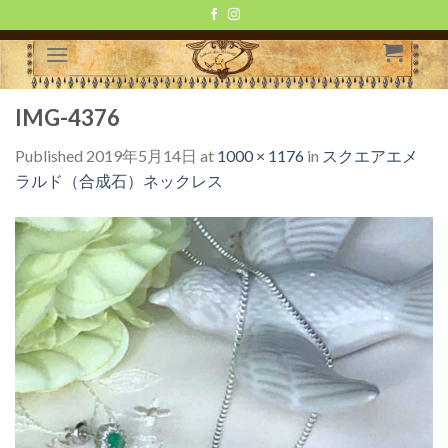
Skip
to
content
IMG-4376
Published
2019年5月14日
at
1000 × 1176
in
スクエアエメ
ラルド（合成石）ネックレス