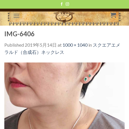
Skip
to
content
IMG-6406
Published
2019年5月14日
at
1000 × 1040
in
スクエアエメ
ラルド（合成石）ネックレス