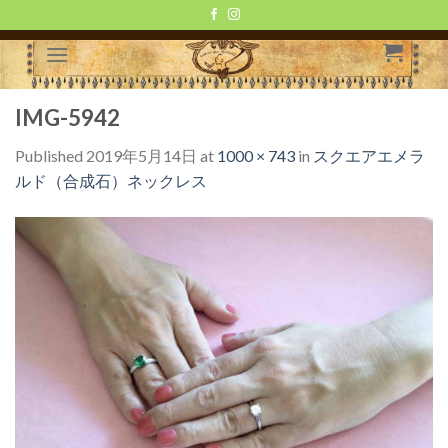
Skip
to
content
IMG-5942
Published
2019年5月14日
at
1000 × 743
in
スクエアエメラ
ルド（合成石）ネックレス