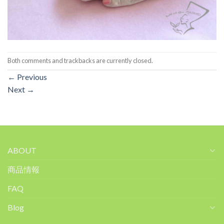
Both comments and trackbacks are currently closed.
←
Previous
Next
→
ABOUT
商品情報
FAQ
Blog