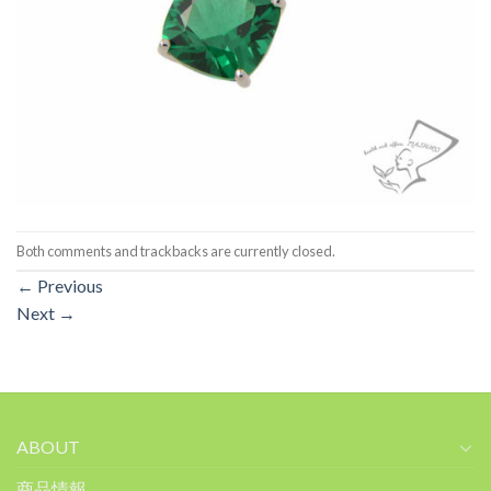
Both comments and trackbacks are currently closed.
←
Previous
Next
→
ABOUT
商品情報