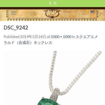
Skip
to
content
DSC_9242
Published
2019年5月14日
at
1000 × 1000
in
スクエアエメ
ラルド（合成石）ネックレス