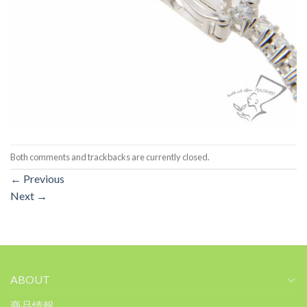
Both comments and trackbacks are currently closed.
←
Previous
Next
→
ABOUT
商品情報