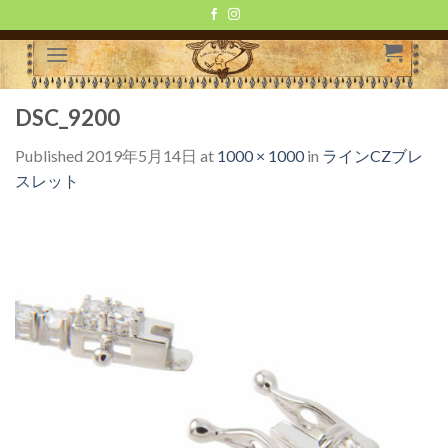
Skip
to
content
DSC_9200
Published
2019年5月14日
at
1000 × 1000
in
ラインCZブレ
スレット