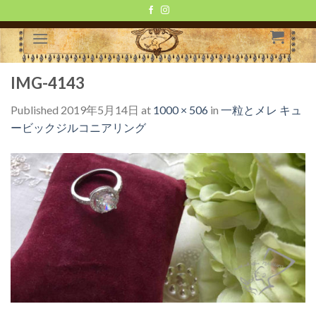
Skip
to
content
IMG-4143
Published
2019年5月14日
at
1000 × 506
in
一粒とメレ キュ
ービックジルコニアリング