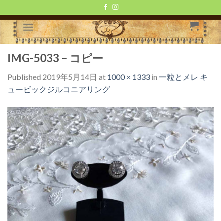
Skip
to
content
IMG-5033 – コピー
Published
2019年5月14日
at
1000 × 1333
in
一粒とメレ キ
ュービックジルコニアリング