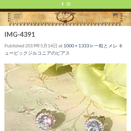
Skip
to
content
IMG-4391
Published
2019年5月14日
at
1000 × 1333
in
一粒とメレ キ
ュービックジルコニアのピアス