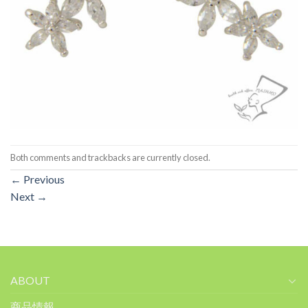
Both comments and trackbacks are currently closed.
←
Previous
Next
→
ABOUT
商品情報