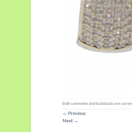
Both comments and trackbacks are current
←
Previous
Next
→