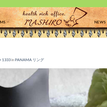
EMS
NEWS
× 1333
in
PANAMA リング