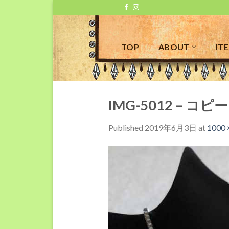
Skip
to
content
TOP
ABOUT
IT
IMG-5012 – コピー
Published
2019年6月3日
at
1000 