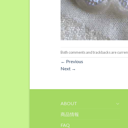
Both comments and trackbacks are current
←
Previous
Next
→
ABOUT
商品情報
FAQ