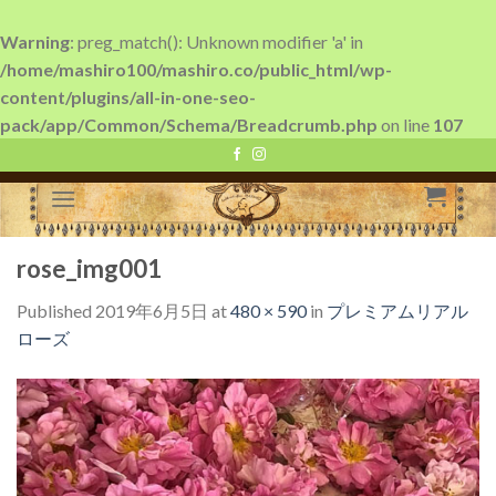
Warning
: preg_match(): Unknown modifier 'a' in
/home/mashiro100/mashiro.co/public_html/wp-
content/plugins/all-in-one-seo-
pack/app/Common/Schema/Breadcrumb.php
on line
107
Skip
to
content
rose_img001
Published
2019年6月5日
at
480 × 590
in
プレミアムリアル
ローズ