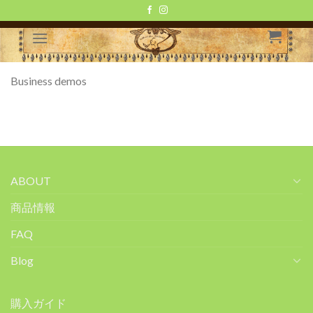
Skip
to
content
Business demos
ABOUT
商品情報
FAQ
Blog
購入ガイド