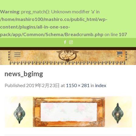
Warning
: preg_match(): Unknown modifier 'a' in
/home/mashiro100/mashiro.co/public_html/wp-
content/plugins/all-in-one-seo-
pack/app/Common/Schema/Breadcrumb.php
on line
107
Skip
to
content
news_bgimg
Published
2019年2月23日
at
1150 × 281
in
index