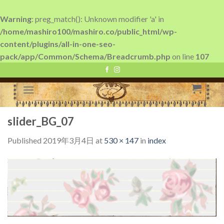
Warning
: preg_match(): Unknown modifier 'a' in
/home/mashiro100/mashiro.co/public_html/wp-
content/plugins/all-in-one-seo-
pack/app/Common/Schema/Breadcrumb.php
on line
107
Skip
to
content
slider_BG_07
Published
2019年3月4日
at
530 × 147
in
index