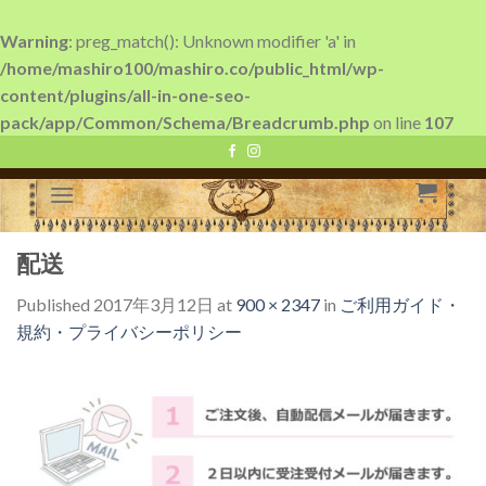
Warning
: preg_match(): Unknown modifier 'a' in
/home/mashiro100/mashiro.co/public_html/wp-
content/plugins/all-in-one-seo-
pack/app/Common/Schema/Breadcrumb.php
on line
107
Skip
to
content
配送
Published
2017年3月12日
at
900 × 2347
in
ご利用ガイド・
規約・プライバシーポリシー