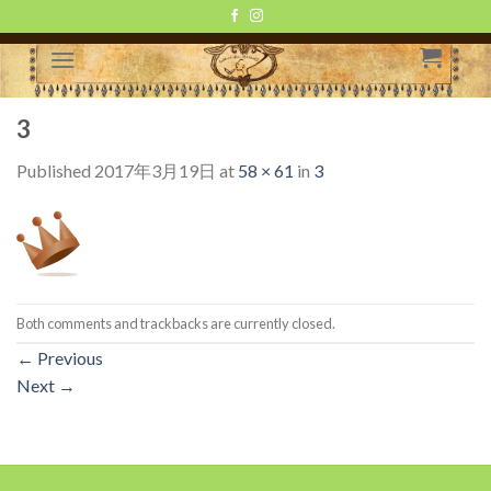
Skip
to
content
3
Published
2017年3月19日
at
58 × 61
in
3
Both comments and trackbacks are currently closed.
←
Previous
Next
→