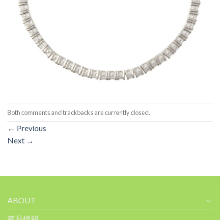
Both comments and trackbacks are currently closed.
←
Previous
Next
→
ABOUT
商品情報