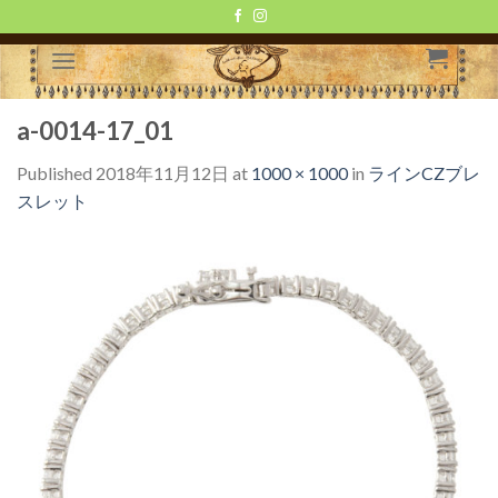
Skip
to
content
a-0014-17_01
Published
2018年11月12日
at
1000 × 1000
in
ラインCZブレ
スレット