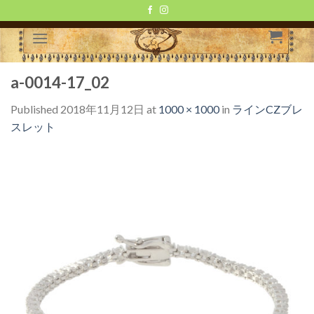
Skip
to
content
a-0014-17_02
Published
2018年11月12日
at
1000 × 1000
in
ラインCZブレ
スレット