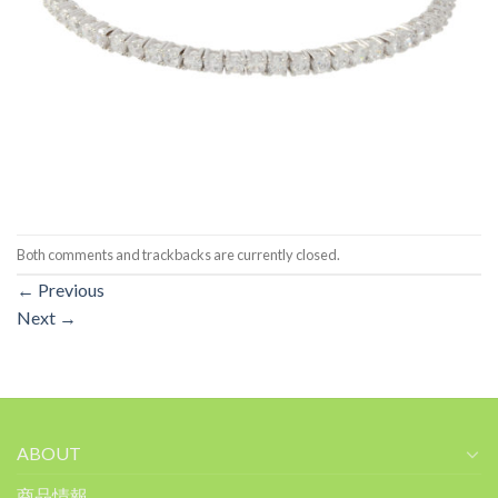
Both comments and trackbacks are currently closed.
←
Previous
Next
→
ABOUT
商品情報