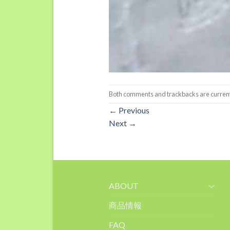
Both comments and trackbacks are current
←
Previous
Next
→
ABOUT
商品情報
FAQ