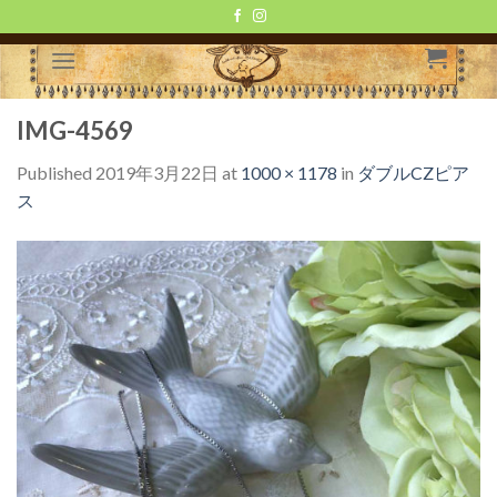
Skip
to
content
IMG-4569
Published
2019年3月22日
at
1000 × 1178
in
ダブルCZピア
ス