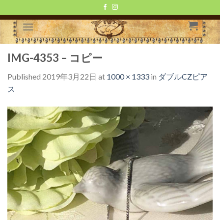
Skip
to
content
IMG-4353 – コピー
Published
2019年3月22日
at
1000 × 1333
in
ダブルCZピア
ス