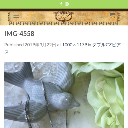
Skip
to
content
IMG-4558
Published
2019年3月22日
at
1000 × 1179
in
ダブルCZピア
ス