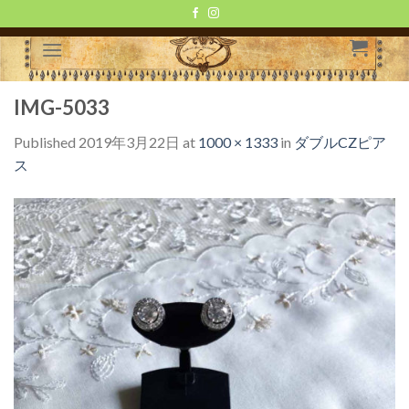
Skip
to
content
IMG-5033
Published
2019年3月22日
at
1000 × 1333
in
ダブルCZピア
ス