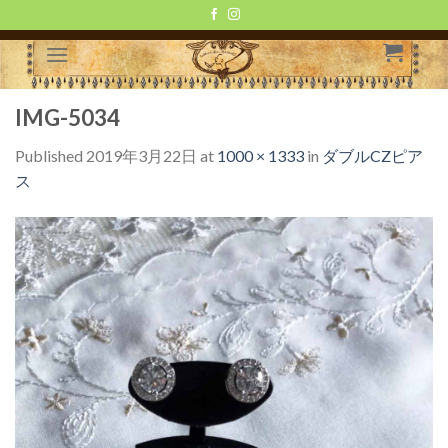
Skip
to
content
IMG-5034
Published
2019年3月22日
at
1000 × 1333
in
ダブルCZピア
ス