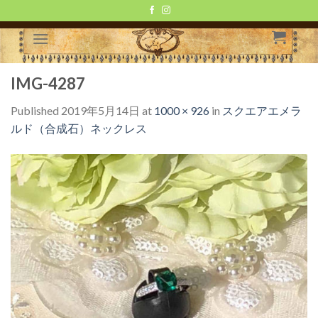
Skip
to
content
IMG-4287
Published
2019年5月14日
at
1000 × 926
in
スクエアエメラ
ルド（合成石）ネックレス