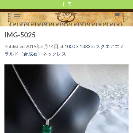
Skip
to
content
IMG-5025
Published
2019年5月14日
at
1000 × 1333
in
スクエアエメ
ラルド（合成石）ネックレス