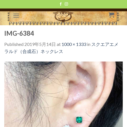
Skip
to
content
IMG-6384
Published
2019年5月14日
at
1000 × 1333
in
スクエアエメ
ラルド（合成石）ネックレス