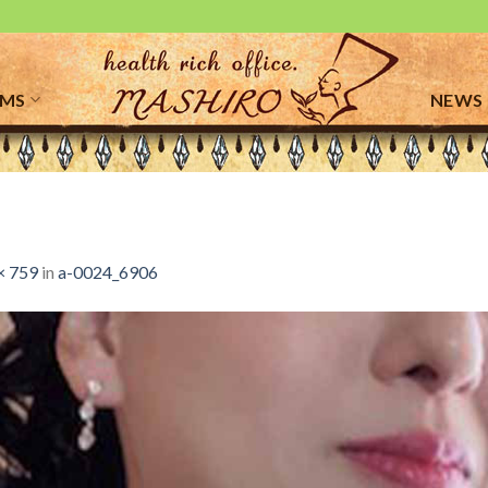
EMS
NEWS
× 759
in
a-0024_6906