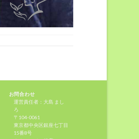
お問合わせ
運営責任者：大島 まし
ろ
〒104-0061
東京都中央区銀座七丁目
15番8号