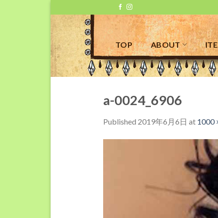
Skip
to
content
TOP
ABOUT
IT
a-0024_6906
Published
2019年6月6日
at
1000 