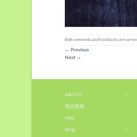
Both comments and trackbacks are current
←
Previous
Next
→
ABOUT
商品情報
FAQ
Blog