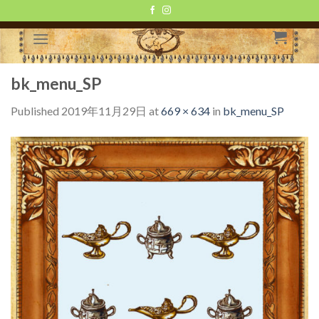
Skip
to
content
bk_menu_SP
Published
2019年11月29日
at
669 × 634
in
bk_menu_SP