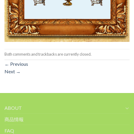
Both comments and trackbacks are currently closed.
←
Previous
Next
→
ABOUT
商品情報
FAQ