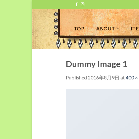
Skip
to
content
TOP
ABOUT
IT
Dummy Image 1
Published
2016年8月9日
at
400 ×