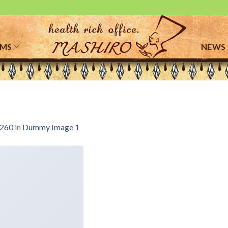
EMS
NEWS
 260
in
Dummy Image 1