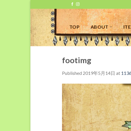
Skip
to
content
TOP
ABOUT
IT
footimg
Published
2019年5月14日
at
1136