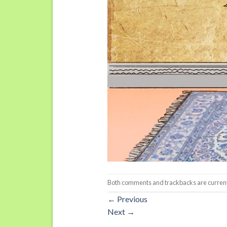
Both comments and trackbacks are current
←
Previous
Next
→