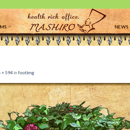
EMS
NEWS
 × 594
in
footimg