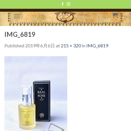
Skip
to
content
IMG_6819
Published
2019年6月6日
at
215 × 320
in
IMG_6819