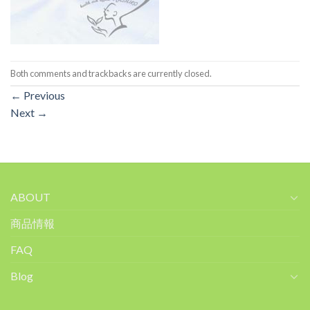
Both comments and trackbacks are currently closed.
←
Previous
Next
→
ABOUT
商品情報
FAQ
Blog