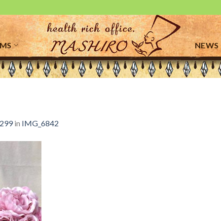
EMS
NEWS
 299
in
IMG_6842