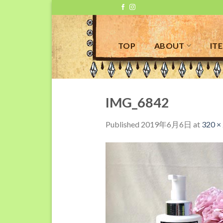
Skip
to
content
TOP
ABOUT
IT
IMG_6842
Published
2019年6月6日
at
320 ×