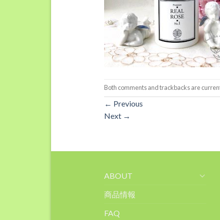
Both comments and trackbacks are current
←
Previous
Next
→
ABOUT
商品情報
FAQ